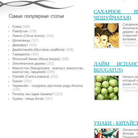
САХАРНОЕ Я
ЧЕШУЙЧАТАЯ)
Сахарно
Гуава
(588)
Annonace
Рамбутан
(378)
дерево в
открыто
Лимон (Citrus lemon)
(334)
ветвями.
Шелковица
(327)
Категория:
Джекфрут
(316)
/ Экзотичн
Джаботикаба (Myrciaria caulifloria)
(309)
Тамарилло
(300)
Японский банан (Musa basjoo)
(298)
ЛАЙМ ИСПАНС
Земляничное дерево
(292)
Мангостин (Mangostane - мангкут, мангустан,
BIJUGATUS)
мангостан, гарциния)
(289)
Папайя (Carica papaya)
(252)
Ничего н
который 
Гранат
(250)
разве чт
Черимойя – плодовое растение рода Annona
Категория:
(225)
/ Экзотичн
Почему мы едим бананы?
(223)
Хурма - пища богов
(167)
УНАБИ - КИТАЙ
Латинское
Иногда 
Принадле