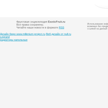
Фруктовая энциклопедия
ExoticFruit.ru
Использование инфо
Все права сохранены.
возможно без предв
Читайте наши новости в формате
RSS
ссылкой на данный 
Дизайн бюро www.millenium-project.ru
Веб-дизайн от null.ru
Legrand
радиаторы напольные