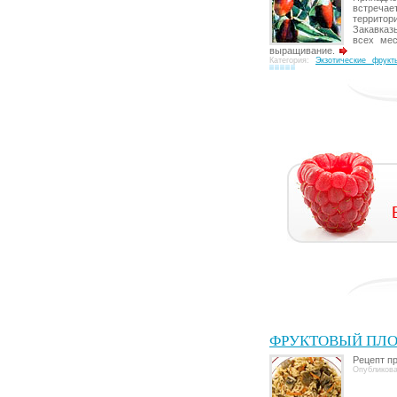
встреча
террито
Закавказ
всех мес
выращивание.
Категория:
Экзотические фрукт
ФРУКТОВЫЙ ПЛ
Рецепт п
Опубликова