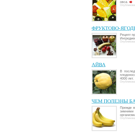
овса.
Опубликова
ФРУКТОВО-ЯГОД
Рецепт п
Ингредиен
Опубликова
АЙВА
В послед
плодонос
4000 лет.
Опубликова
ЧЕМ ПОЛЕЗНЫ Б
Прежде в
зимними 
организм
Опубликова